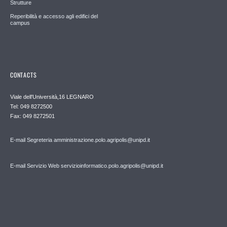
Strutture
Reperibilità e accesso agli edifici del
campus
CONTACTS
Viale dell'Università,16 LEGNARO
Tel: 049 8272500
Fax: 049 8272501
E-mail Segreteria amministrazione.polo.agripolis@unipd.it
E-mail Servizio Web servizioinformatico.polo.agripolis@unipd.it