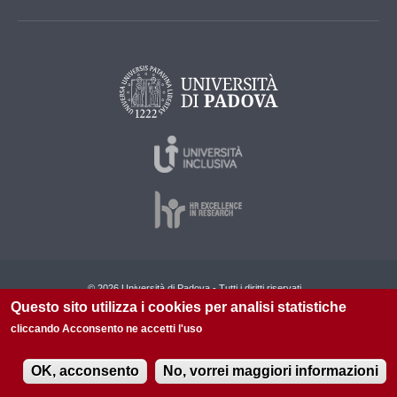
© 2026 Università di Padova - Tutti i diritti riservati
Questo sito utilizza i cookies per analisi statistiche
P.I. 00742430283 C.F. 80006480281
cliccando Acconsento ne accetti l'uso
Amministrazione Trasparente
OK, acconsento
No, vorrei maggiori informazioni